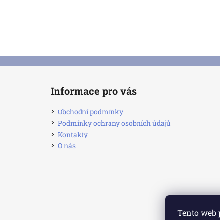
ŠKOLICÍ PREZENTACE – AUTOŠKOLA
CDE
1 990 Kč
Z
á
Informace pro vás
p
a
Obchodní podmínky
t
Podmínky ochrany osobních údajů
í
Kontakty
O nás
Tento web 