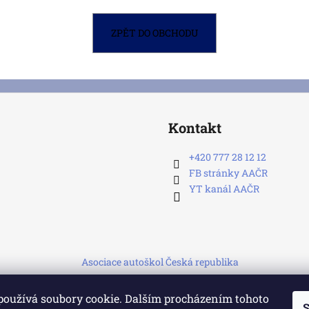
VÝUKOVÉ MATERIÁLY PRO PŘÍPRAVU
VÝUKOVÉ MATE
NOVÉHO UČITELE AUTOŠKOLY B
NOVÉHO UČITE
ZPĚT DO OBCHODU
1 490 Kč
1 690 Kč
Kontakt
+420 777 28 12 12
FB stránky AAČR
YT kanál AAČR
Asociace autoškol Česká republika
používá soubory cookie. Dalším procházením tohoto
S