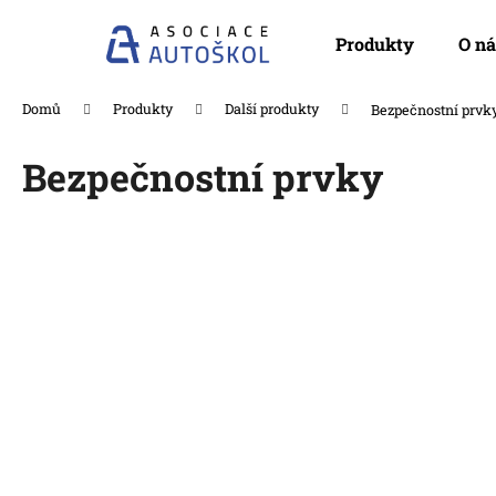
K
Přejít
na
o
Produkty
O ná
obsah
Zpět
Zpět
š
do
do
í
Domů
Produkty
Další produkty
Bezpečnostní prvk
k
obchodu
obchodu
Bezpečnostní prvky